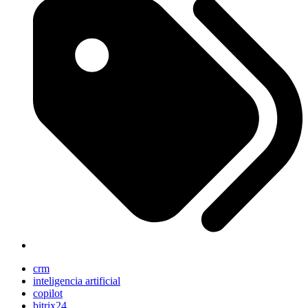
crm
inteligencia artificial
copilot
bitrix24