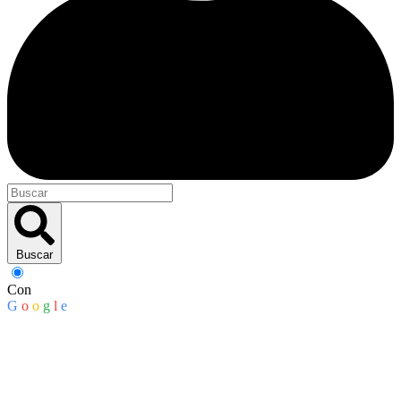
Buscar
Con
G
o
o
g
l
e