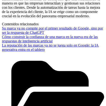
manera en que las empresas interactúan y gestionan sus relaciones
con los clientes. Desde la automatización de tareas hasta la mejora
de la experiencia del cliente, la IA se erige como un componente
crucial en la evolución del panorama empresarial moderno.
Contenidos relacionados
Su marca ya no compite por el primer resultado de Google, sino por
ser la respuesta de ChatGPT
Cómo construir la confianza de una marca en la nueva era de las
respuestas de inteligencia artificial
La reputación de las marcas ya no se juega solo en Google: la IA
generativa entra en el tablero