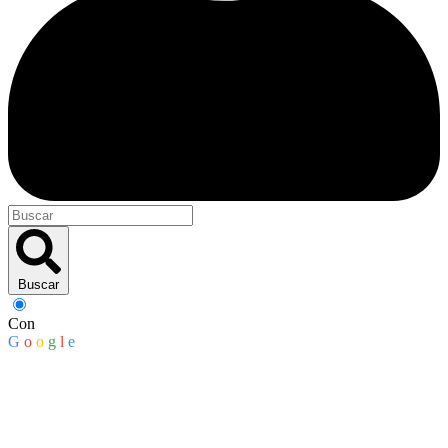
Buscar
Con
G
o
o
g
l
e