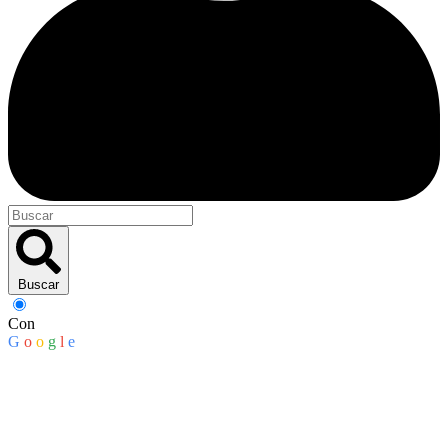
Buscar
Con
G
o
o
g
l
e