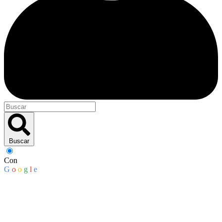
Buscar
Con
G
o
o
g
l
e