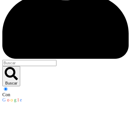
Buscar
Con
G
o
o
g
l
e