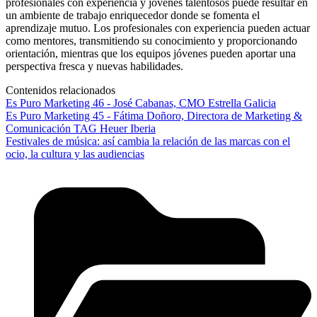
profesionales con experiencia y jóvenes talentosos puede resultar en
un ambiente de trabajo enriquecedor donde se fomenta el
aprendizaje mutuo. Los profesionales con experiencia pueden actuar
como mentores, transmitiendo su conocimiento y proporcionando
orientación, mientras que los equipos jóvenes pueden aportar una
perspectiva fresca y nuevas habilidades.
Contenidos relacionados
Es Puro Marketing 46 - José Cabanas, CMO Estrella Galicia
Es Puro Marketing 45 - Fátima Doñoro, Directora de Marketing &
Comunicación TAG Heuer Iberia
Festivales de música: así cambia la relación de las marcas con el
ocio, la cultura y las audiencias