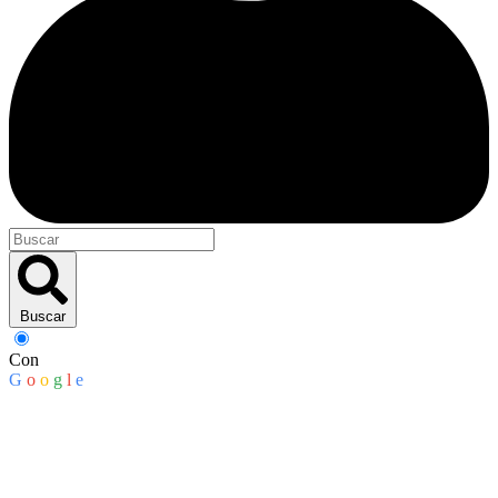
Buscar
Con
G
o
o
g
l
e