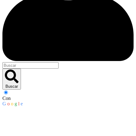
Buscar
Con
G
o
o
g
l
e