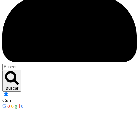
Buscar
Con
G
o
o
g
l
e