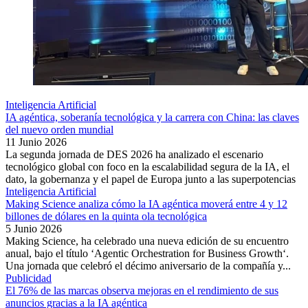
Inteligencia Artificial
IA agéntica, soberanía tecnológica y la carrera con China: las claves
del nuevo orden mundial
11 Junio 2026
La segunda jornada de DES 2026 ha analizado el escenario
tecnológico global con foco en la escalabilidad segura de la IA, el
dato, la gobernanza y el papel de Europa junto a las superpotencias
Inteligencia Artificial
Making Science analiza cómo la IA agéntica moverá entre 4 y 12
billones de dólares en la quinta ola tecnológica
5 Junio 2026
Making Science, ha celebrado una nueva edición de su encuentro
anual, bajo el título ‘Agentic Orchestration for Business Growth‘.
Una jornada que celebró el décimo aniversario de la compañía y...
Publicidad
El 76% de las marcas observa mejoras en el rendimiento de sus
anuncios gracias a la IA agéntica