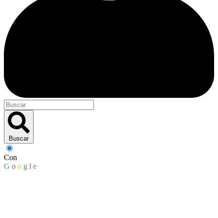
Buscar
Con
G
o
o
g
l
e