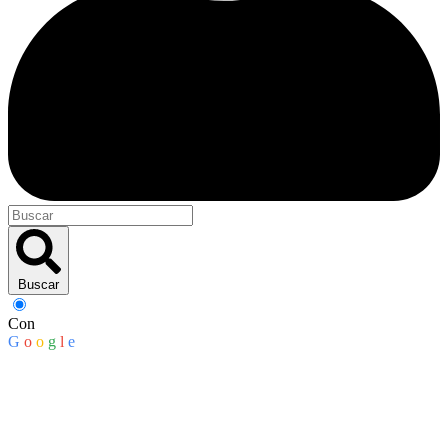
Buscar
Con
G
o
o
g
l
e