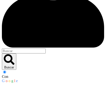
Buscar
Con
G
o
o
g
l
e