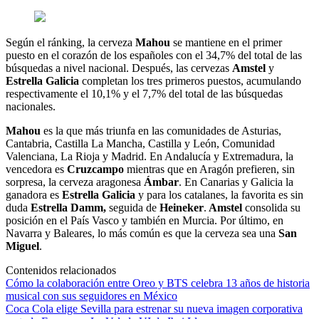
Según el ránking, la cerveza
Mahou
se mantiene en el primer
puesto en el corazón de los españoles con el 34,7% del total de las
búsquedas a nivel nacional. Después, las cervezas
Amstel
y
Estrella Galicia
completan los tres primeros puestos, acumulando
respectivamente el 10,1% y el 7,7% del total de las búsquedas
nacionales.
Mahou
es la que más triunfa en las comunidades de Asturias,
Cantabria, Castilla La Mancha, Castilla y León, Comunidad
Valenciana, La Rioja y Madrid. En Andalucía y Extremadura, la
vencedora es
Cruzcampo
mientras que en Aragón prefieren, sin
sorpresa, la cerveza aragonesa
Ámbar
. En Canarias y Galicia la
ganadora es
Estrella Galicia
y para los catalanes, la favorita es sin
duda
Estrella Damm,
seguida de
Heineker
.
Amstel
consolida su
posición en el País Vasco y también en Murcia. Por último, en
Navarra y Baleares, lo más común es que la cerveza sea una
San
Miguel
.
Contenidos relacionados
Cómo la colaboración entre Oreo y BTS celebra 13 años de historia
musical con sus seguidores en México
Coca Cola elige Sevilla para estrenar su nueva imagen corporativa