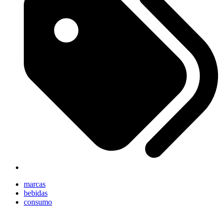
marcas
bebidas
consumo