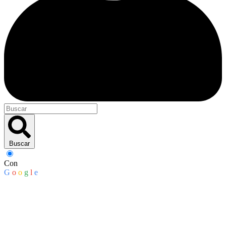
Buscar
Con
G
o
o
g
l
e