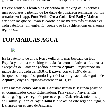
En este sentido,
Tiendeo
ha elaborado un ranking de las bebidas
más populares partiendo de los datos de búsqueda realizadas por los
usuarios en la app.
Font Vella
,
Coca-Cola
,
Red Bull
y
Mahou
:
estas son las que se llevan la corona de las marcas más buscadas en
cada categoría. Sin embargo, puede que haya diferencias en algunas
regiones…
TOP MARCAS AGUA
En la categoría de agua,
Font Vella
es la más buscada en toda
España y domina el ranking en todas las comunidades autónomas a
excepción de Cantabria (dónde domina
Aquarel
), registrando un
índice de búsqueda del 19,8%.
Bezoya
, con el 11,9% de las
búsquedas, ocupa el segundo lugar del ranking nacional, seguida de
Aquarel
, cuyas búsquedas ascienden al 11,1%.
Otras marcas como
Solán de Cabras
ostentan la segunda posición
en comunidades como Extremadura, País vasco y Navarra. En
tierras gallegas, el segundo puesto es para
Cabreiroá
, mientras que
en Castilla y León es
AquaBona
la que ocupa este segundo lugar, o
Lanjarón
en el caso de Asturias.