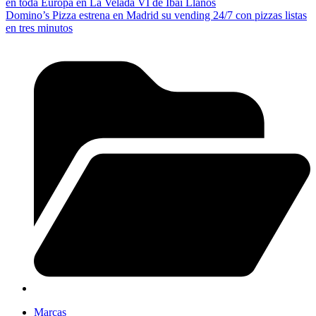
en toda Europa en La Velada VI de Ibai Llanos
Domino’s Pizza estrena en Madrid su vending 24/7 con pizzas listas
en tres minutos
Marcas