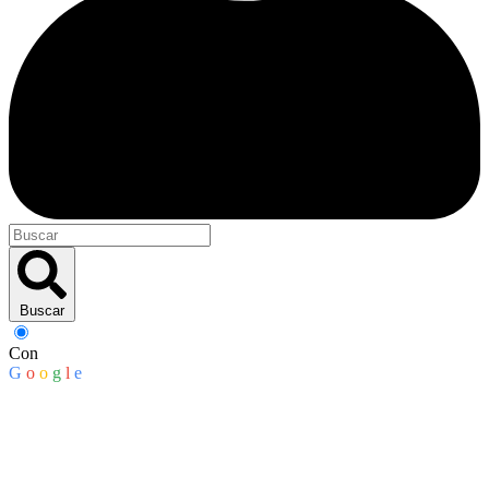
Buscar
Con
G
o
o
g
l
e