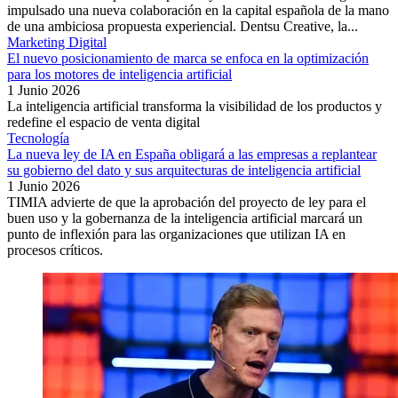
impulsado una nueva colaboración en la capital española de la mano
de una ambiciosa propuesta experiencial. Dentsu Creative, la...
Marketing Digital
El nuevo posicionamiento de marca se enfoca en la optimización
para los motores de inteligencia artificial
1 Junio 2026
La inteligencia artificial transforma la visibilidad de los productos y
redefine el espacio de venta digital
Tecnología
La nueva ley de IA en España obligará a las empresas a replantear
su gobierno del dato y sus arquitecturas de inteligencia artificial
1 Junio 2026
TIMIA advierte de que la aprobación del proyecto de ley para el
buen uso y la gobernanza de la inteligencia artificial marcará un
punto de inflexión para las organizaciones que utilizan IA en
procesos críticos.