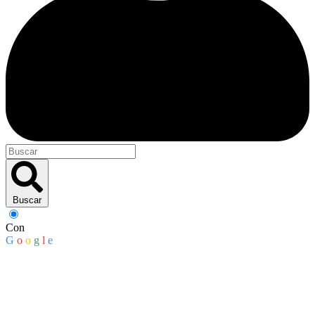
Buscar
Con
G
o
o
g
l
e