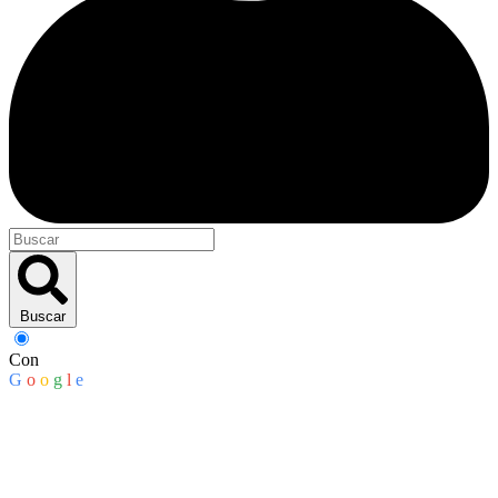
Buscar
Con
G
o
o
g
l
e