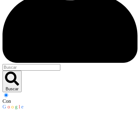
Buscar
Con
G
o
o
g
l
e