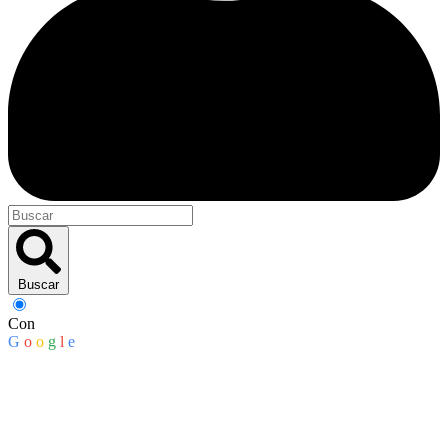
Buscar
Con
G
o
o
g
l
e