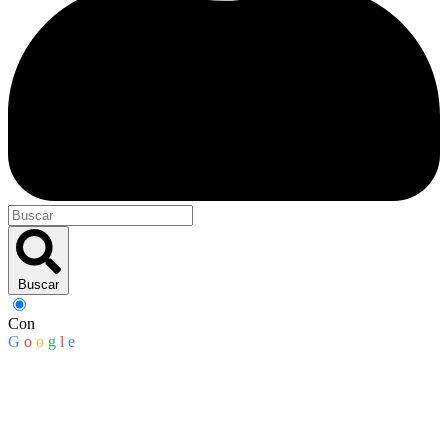
Buscar
Con
G
o
o
g
l
e