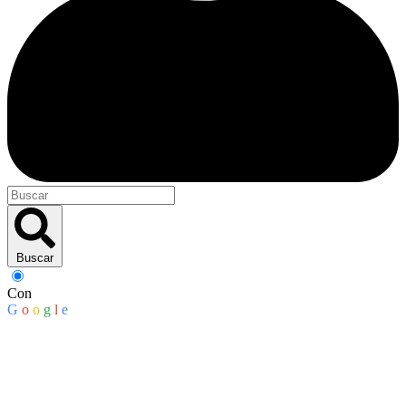
Buscar
Con
G
o
o
g
l
e