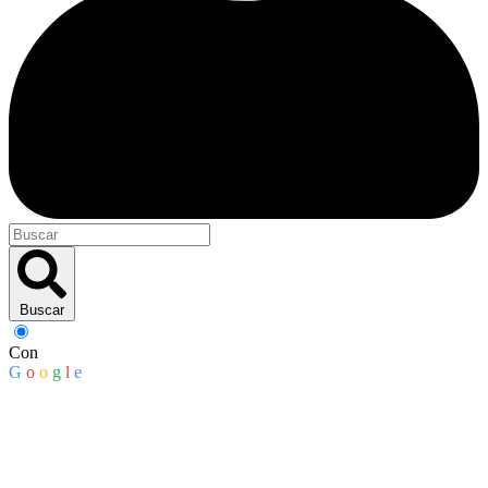
Buscar
Con
G
o
o
g
l
e