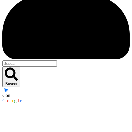
Buscar
Con
G
o
o
g
l
e