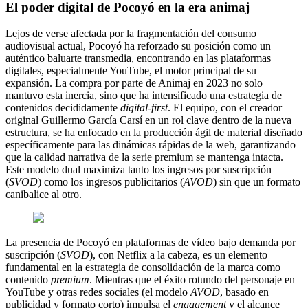
El poder digital de Pocoyó en la era animaj
Lejos de verse afectada por la fragmentación del consumo
audiovisual actual, Pocoyó ha reforzado su posición como un
auténtico baluarte transmedia, encontrando en las plataformas
digitales, especialmente YouTube, el motor principal de su
expansión. La compra por parte de Animaj en 2023 no solo
mantuvo esta inercia, sino que ha intensificado una estrategia de
contenidos decididamente
digital-first
. El equipo, con el creador
original Guillermo García Carsí en un rol clave dentro de la nueva
estructura, se ha enfocado en la producción ágil de material diseñado
específicamente para las dinámicas rápidas de la web, garantizando
que la calidad narrativa de la serie premium se mantenga intacta.
Este modelo dual maximiza tanto los ingresos por suscripción
(
SVOD
) como los ingresos publicitarios (
AVOD
) sin que un formato
canibalice al otro.
La presencia de Pocoyó en plataformas de vídeo bajo demanda por
suscripción (
SVOD
), con Netflix a la cabeza, es un elemento
fundamental en la estrategia de consolidación de la marca como
contenido
premium
. Mientras que el éxito rotundo del personaje en
YouTube y otras redes sociales (el modelo
AVOD
, basado en
publicidad y formato corto) impulsa el
engagement
y el alcance