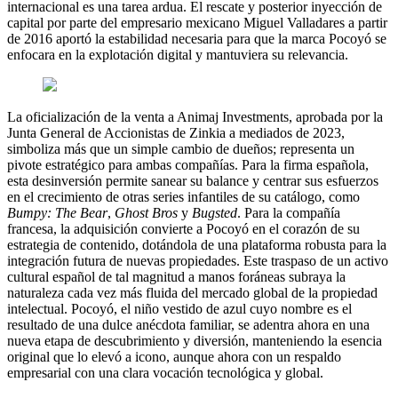
internacional es una tarea ardua. El rescate y posterior inyección de
capital por parte del empresario mexicano Miguel Valladares a partir
de 2016 aportó la estabilidad necesaria para que la marca Pocoyó se
enfocara en la explotación digital y mantuviera su relevancia.
La oficialización de la venta a Animaj Investments, aprobada por la
Junta General de Accionistas de Zinkia a mediados de 2023,
simboliza más que un simple cambio de dueños; representa un
pivote estratégico para ambas compañías. Para la firma española,
esta desinversión permite sanear su balance y centrar sus esfuerzos
en el crecimiento de otras series infantiles de su catálogo, como
Bumpy: The Bear
,
Ghost Bros
y
Bugsted
. Para la compañía
francesa, la adquisición convierte a Pocoyó en el corazón de su
estrategia de contenido, dotándola de una plataforma robusta para la
integración futura de nuevas propiedades. Este traspaso de un activo
cultural español de tal magnitud a manos foráneas subraya la
naturaleza cada vez más fluida del mercado global de la propiedad
intelectual. Pocoyó, el niño vestido de azul cuyo nombre es el
resultado de una dulce anécdota familiar, se adentra ahora en una
nueva etapa de descubrimiento y diversión, manteniendo la esencia
original que lo elevó a icono, aunque ahora con un respaldo
empresarial con una clara vocación tecnológica y global.