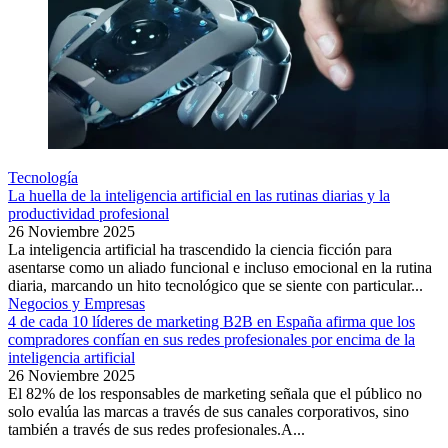
Tecnología
La huella de la inteligencia artificial en las rutinas diarias y la
productividad profesional
26 Noviembre 2025
La inteligencia artificial ha trascendido la ciencia ficción para
asentarse como un aliado funcional e incluso emocional en la rutina
diaria, marcando un hito tecnológico que se siente con particular...
Negocios y Empresas
4 de cada 10 líderes de marketing B2B en España afirma que los
compradores confían en sus redes profesionales por encima de la
inteligencia artificial
26 Noviembre 2025
El 82% de los responsables de marketing señala que el público no
solo evalúa las marcas a través de sus canales corporativos, sino
también a través de sus redes profesionales.A...