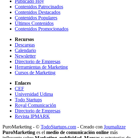
Publicado Hoy
Contenidos Patrocinados
Contenidos Destacados
Contenidos Populares
Últimos Contenidos
Contenidos Promocionados
Recursos
Descargas
Calendario
Newsletter
Directorio de Empresas
Herramientas de Marketing
Cursos de Marketing
Enlaces
CEF
Universidad Udima
Todo Startups
Royal Comunicación
Directorio de Empresas
Revista IPMARK
PuroMarketing - ©
TodoStartups.com
-
Creado con
Journalizze
PuroMarketing
es el
medio de comunicación online
más
influyente sobre
Marketing
,
publicidad
,
Marcas
y estrategias de