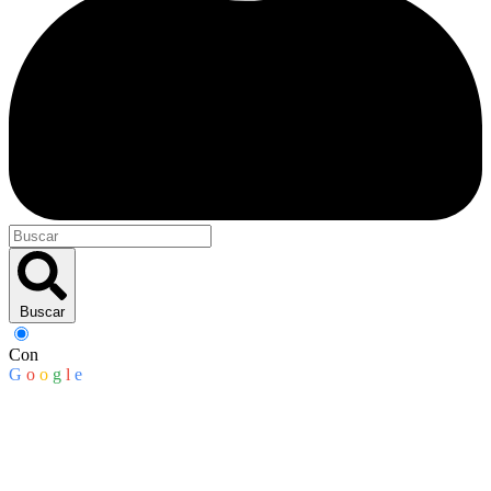
Buscar
Con
G
o
o
g
l
e