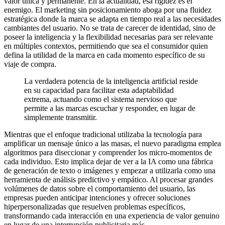
valor única y permanente. En la actualidad, esa rigidez es el
enemigo. El marketing sin posicionamiento aboga por una fluidez
estratégica donde la marca se adapta en tiempo real a las necesidades
cambiantes del usuario. No se trata de carecer de identidad, sino de
poseer la inteligencia y la flexibilidad necesarias para ser relevante
en múltiples contextos, permitiendo que sea el consumidor quien
defina la utilidad de la marca en cada momento específico de su
viaje de compra.
La verdadera potencia de la inteligencia artificial reside
en su capacidad para facilitar esta adaptabilidad
extrema, actuando como el sistema nervioso que
permite a las marcas escuchar y responder, en lugar de
simplemente transmitir.
Mientras que el enfoque tradicional utilizaba la tecnología para
amplificar un mensaje único a las masas, el nuevo paradigma emplea
algoritmos para diseccionar y comprender los micro-momentos de
cada individuo. Esto implica dejar de ver a la IA como una fábrica
de generación de texto o imágenes y empezar a utilizarla como una
herramienta de análisis predictivo y empático. Al procesar grandes
volúmenes de datos sobre el comportamiento del usuario, las
empresas pueden anticipar intenciones y ofrecer soluciones
hiperpersonalizadas que resuelven problemas específicos,
transformando cada interacción en una experiencia de valor genuino
en lugar de una interrupción publicitaria más.