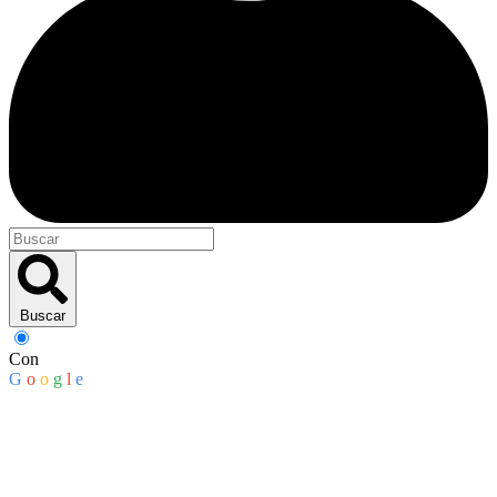
Buscar
Con
G
o
o
g
l
e