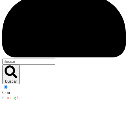
Buscar
Con
G
o
o
g
l
e