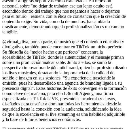
asesorar a figuras deportivas como Rafa Nadal. Su reflexión
personal, sobre "no dejar de trabajar, ese tan lento oculto está
escondido dentro del trabajo que nos negamos a hacer o dejamos
para el futuro", resuena con la ética de constancia que la creación de
contenido exige. Su vida, como la de muchos, ha cambiado
drásticamente, demostrando que la profesionalización es un camino
tangible.
@virtual_diva, por su parte, demostró que el contenido educativo y
divulgativo, también puede encontrar en TikTok un nicho perfecto.
Su filosofía de "mejor hecho que perfecto" concentra la
accesibilidad de TikTok, donde la autenticidad y el mensaje priman
sobre una producción inalcanzable. Junto a ellos, se sumó la
perspectiva innovadora de @daniielbrand, quien ha profesionalizado
los lives musicales, destacando la importancia de la calidad de
sonido e imagen en sus sesiones. “Su experiencia trasciende la
emisión, pues ha desarrollado una agencia de branding ligada a su
presencia digital”. Estas historias de éxito convergen en la formación
como clave del mañana, para ello L3tcraft Agency, una firma
especializada en TikTok LIVE, presentó su academia y cursos,
diseñados para enseñar a dominar todas las herramientas, desde la
seguridad hasta la conexión con la audiencia, solidificando la idea
de que la excelencia en el live streaming es una habilidad adquirible
y la base de futuros beneficios económicos.