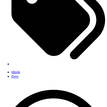
tiktok
lives