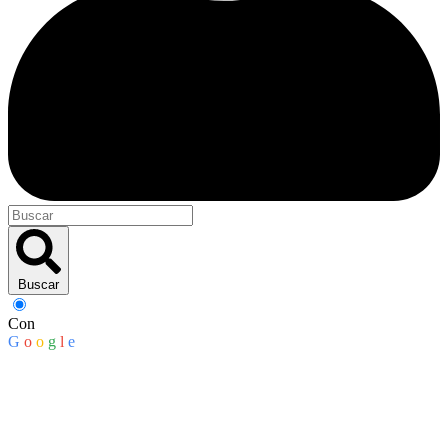
Buscar
Con
G
o
o
g
l
e