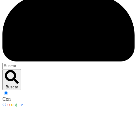
Buscar
Con
G
o
o
g
l
e