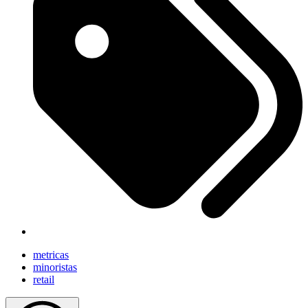
metricas
minoristas
retail