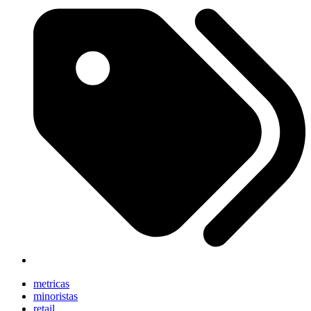
metricas
minoristas
retail