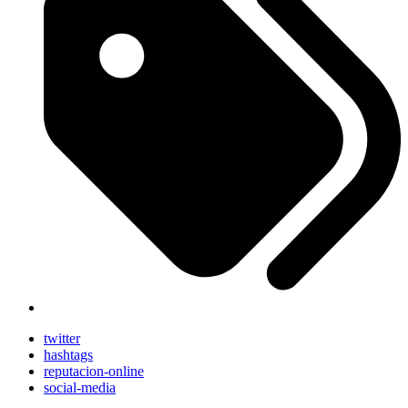
twitter
hashtags
reputacion-online
social-media