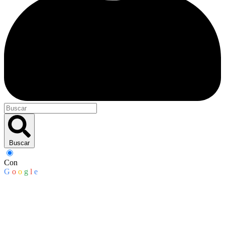
Buscar
Con
G
o
o
g
l
e