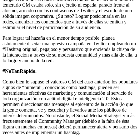
temerario CM estaba solo, sin ejército ni espada, parado frente al
abismo, armado con las contraseñas de Twitter y el escudo de una
sólida imagen corporativa. ¿Su reto? Lograr posicionarla en las
redes, amenizar los contenidos que a través de ellas se emiten y
estimular el nivel de participación de su audiencia.
Para lograr tal hazaña en el menor tiempo posible, planea
astutamente diseñar una agresiva campaña en Twitter empleando un
#Hashtag original, pegajoso y persuasivo que encienda la chispa de
la interacción a través de su modesta comunidad y más allá de ella, a
lo largo y ancho de la red.
#NoTanRápido.
Como bien lo supuso el valeroso CM del caso anterior, los populares
signos de “numeral”, conocidos como hashtags, pueden ser
herramientas efectivas de marketing y comunicación al servicio de
toda organización con actitud digital e inteligencia 2.0. Estos
permiten direccionar sus mensajes al epicentro de la acción (lo que
la gente comenta, ve y escucha) y llevarlos ante los públicos de
interés determinados. No obstante, el Social Media Strategist y más
frecuentemente el Community Manager (debido a la falta de ésta
figura en muchas empresas) deberá permanecer alerta y pensarlo dos
veces antes de implementar un hashtag.