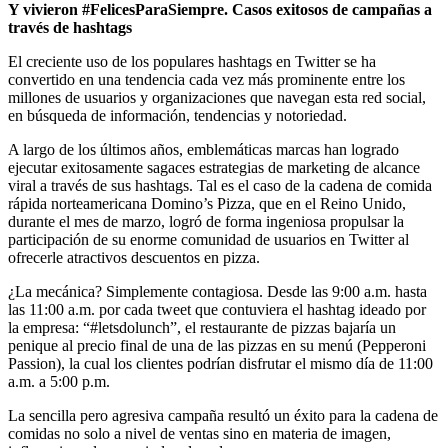
Y vivieron #FelicesParaSiempre. Casos exitosos de campañas a
través de hashtags
El creciente uso de los populares hashtags en Twitter se ha
convertido en una tendencia cada vez más prominente entre los
millones de usuarios y organizaciones que navegan esta red social,
en búsqueda de información, tendencias y notoriedad.
A largo de los últimos años, emblemáticas marcas han logrado
ejecutar exitosamente sagaces estrategias de marketing de alcance
viral a través de sus hashtags. Tal es el caso de la cadena de comida
rápida norteamericana Domino’s Pizza, que en el Reino Unido,
durante el mes de marzo, logró de forma ingeniosa propulsar la
participación de su enorme comunidad de usuarios en Twitter al
ofrecerle atractivos descuentos en pizza.
¿La mecánica? Simplemente contagiosa. Desde las 9:00 a.m. hasta
las 11:00 a.m. por cada tweet que contuviera el hashtag ideado por
la empresa: “#letsdolunch”, el restaurante de pizzas bajaría un
penique al precio final de una de las pizzas en su menú (Pepperoni
Passion), la cual los clientes podrían disfrutar el mismo día de 11:00
a.m. a 5:00 p.m.
La sencilla pero agresiva campaña resultó un éxito para la cadena de
comidas no solo a nivel de ventas sino en materia de imagen,