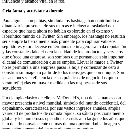
influencia y alcance viral en la red.
Cría fama y acuéstate a dormir
Para algunas compañías, sin duda los hashtags han contribuido a
dinamizar la presencia de sus marcas e incluso a trasladarlas a
espacios que hasta ahora no habían explorado en el extenso y
laberíntico mundo de Twitter. Sin embargo, los hashtags no resultan
ser siempre la herramienta más prudente para capturar valiosos
seguidores y fortalecerse en términos de imagen. La mala reputación
y las constantes falencias en la calidad de los productos y servicios
que ofrece una empresa, son sombras que permanecen sin importar
el canal de comunicación que se emplee. Llevar la marca a Twitter
no le permitirá a una empresa pasar la hoja y comenzar de cero a
construir su imagen a partir de lo los mensajes que comunique. Son
las acciones y la eficiencia de sus prácticas de negocio las que se
verán reflejadas en mayor medida en las respuestas de sus
seguidores
Un ejemplo clásico de ello es McDonald’s, una de las marcas con
mayor presencia a nivel mundial, símbolo del mundo occidental, del
capitalismo, caracterizada por sus vastos ingresos anuales, amplia
variedad de productos de comida rápida, su sólido posicionamiento
global y los numerosos episodios de crisis a lo largo de los años que
han dejado convaleciente en más de una oportunidad la imagen y
reputación empresarial de este gigante corporativo.