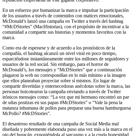
En un esfuerzo por humanizar la marca e impulsar la participación
de los usuarios a través de contenidos con matices emocionales,
McDonald’s lanzó una campaña en Twitter a través del hashtag
“#McDStories” (MacHistorias), con el propósito de incentivar a la
comunidad a compartir sus historias y momentos favoritos con la
marca.
Como era de esperarse y de acuerdo a los pronósticos de la
compañía, el hashtag alcanzó un nivel viral en poco tiempo,
esparciéndose instantáneamente entre los millones de seguidores y
usuarios de la red social. Sin embargo, para el horror de
McDonald’s, los mensajes y “McDStories” que a continuación
plagaron la web no correspondían en lo más mínimo a la imagen
que ellos planeaban proyectar sobre sí mismos. En lugar de
compartir divertidas y enternecedoras anécdotas sobre la marca, las
personas boicotearon la campaña enviando a través de Twitter
irónicos mensajes como: “La vez que mi hermano encontró un par
de uñas postizas en sus papas #McDStories” o “Vale la pena la
matanza inhumana de pollos para preparar una buena hamburguesa
McPollo? #McDStories”.
El desastroso resultado de una campaña de Social Media mal
diseñada y pobremente elaborada puso una vez más a la marca en el
ojo del huracán, exponiéndola al sarcasmo y a la cruda honestidad