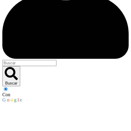
Buscar
Con
G
o
o
g
l
e