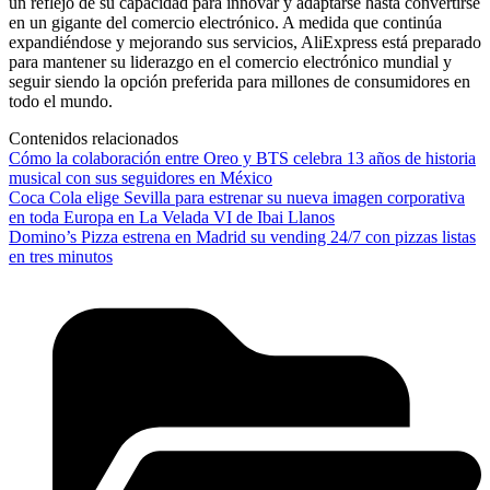
un reflejo de su capacidad para innovar y adaptarse hasta convertirse
en un gigante del comercio electrónico. A medida que continúa
expandiéndose y mejorando sus servicios, AliExpress está preparado
para mantener su liderazgo en el comercio electrónico mundial y
seguir siendo la opción preferida para millones de consumidores en
todo el mundo.
Contenidos relacionados
Cómo la colaboración entre Oreo y BTS celebra 13 años de historia
musical con sus seguidores en México
Coca Cola elige Sevilla para estrenar su nueva imagen corporativa
en toda Europa en La Velada VI de Ibai Llanos
Domino’s Pizza estrena en Madrid su vending 24/7 con pizzas listas
en tres minutos