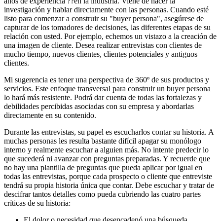
años de experiencia ??en la industria. Viene de hacer la
investigación y hablar directamente con las personas. Cuando esté
listo para comenzar a construir su "buyer persona", asegúrese de
capturar de los tomadores de decisiones, las diferentes etapas de su
relación con usted. Por ejemplo, echemos un vistazo a la creación de
una imagen de cliente. Desea realizar entrevistas con clientes de
mucho tiempo, nuevos clientes, clientes potenciales y antiguos
clientes.
Mi sugerencia es tener una perspectiva de 360º de sus productos y
servicios. Este enfoque transversal para construir un buyer persona
lo hará más resistente. Podrá dar cuenta de todas las fortalezas y
debilidades percibidas asociadas con su empresa y abordarlas
directamente en su contenido.
Durante las entrevistas, su papel es escucharlos contar su historia. A
muchas personas les resulta bastante difícil apagar su monólogo
interno y realmente escuchar a alguien más. No intente predecir lo
que sucederá ni avanzar con preguntas preparadas. Y recuerde que
no hay una plantilla de preguntas que pueda aplicar por igual en
todas las entrevistas, porque cada prospecto o cliente que entreviste
tendrá su propia historia única que contar. Debe escuchar y tratar de
descifrar tantos detalles como pueda cubriendo las cuatro partes
críticas de su historia:
El dolor o necesidad que desencadenó una búsqueda