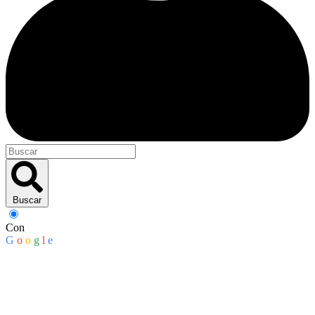
Buscar
Con
G
o
o
g
l
e