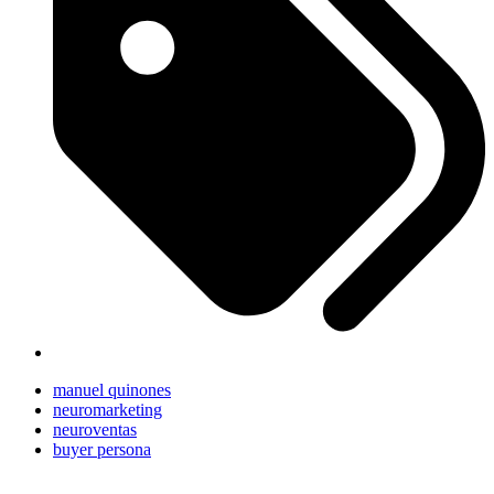
manuel quinones
neuromarketing
neuroventas
buyer persona