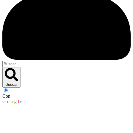
Buscar
Con
G
o
o
g
l
e