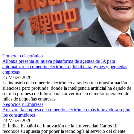
Comercio electrónico
Alibaba presenta su nueva plataforma de agentes de IA para
automatizar el comercio electrónico global para pymes y pequeñas
empresas
25 Marzo 2026
La industria del comercio electrónico atraviesa una transformación
silenciosa pero profunda, donde la inteligencia artificial ha dejado de
ser una promesa de futuro para convertirse en el motor operativo de
miles de pequeñas empresas.
Negocios y Empresas
Amazon, la empresa de comercio electrónico más innovadora según
los consumidores
23 Marzo 2026
El Índice Español de Innovación de la Universidad Carlos III
reconoce su apuesta por poner la tecnología al servicio del cliente.