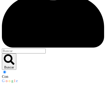
Buscar
Con
G
o
o
g
l
e