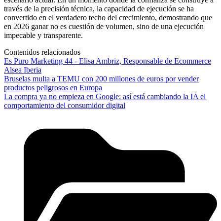
través de la precisión técnica, la capacidad de ejecución se ha
convertido en el verdadero techo del crecimiento, demostrando que
en 2026 ganar no es cuestión de volumen, sino de una ejecución
impecable y transparente.
Contenidos relacionados
Es Puro Marketing 44 - Elisa Ambriz, Responsable de Ecommerce
Alsea Iberia
Bruselas multa a TEMU con 200 millones de euros por vender
productos peligrosos en Europa
La compra ya no empieza en Google: así está cambiando la IA el
comportamiento del consumidor digital