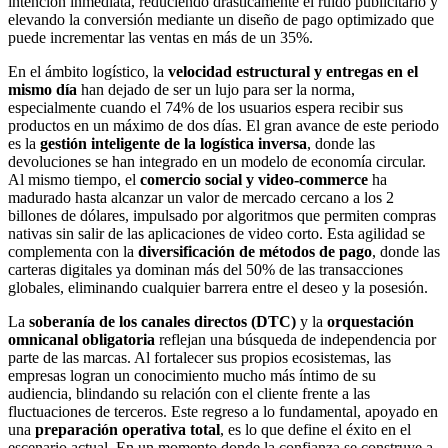
intención inmediata, reduciendo drásticamente el ruido publicitario y
elevando la conversión mediante un diseño de pago optimizado que
puede incrementar las ventas en más de un 35%.
En el ámbito logístico, la
velocidad estructural y entregas en el
mismo día
han dejado de ser un lujo para ser la norma,
especialmente cuando el 74% de los usuarios espera recibir sus
productos en un máximo de dos días. El gran avance de este periodo
es la
gestión inteligente de la logística inversa
, donde las
devoluciones se han integrado en un modelo de economía circular.
Al mismo tiempo, el
comercio social y video-commerce
ha
madurado hasta alcanzar un valor de mercado cercano a los 2
billones de dólares, impulsado por algoritmos que permiten compras
nativas sin salir de las aplicaciones de video corto. Esta agilidad se
complementa con la
diversificación de métodos de pago
, donde las
carteras digitales ya dominan más del 50% de las transacciones
globales, eliminando cualquier barrera entre el deseo y la posesión.
La
soberanía de los canales directos (DTC)
y la
orquestación
omnicanal obligatoria
reflejan una búsqueda de independencia por
parte de las marcas. Al fortalecer sus propios ecosistemas, las
empresas logran un conocimiento mucho más íntimo de su
audiencia, blindando su relación con el cliente frente a las
fluctuaciones de terceros. Este regreso a lo fundamental, apoyado en
una
preparación operativa total
, es lo que define el éxito en el
escenario actual. En un momento donde la confianza se construye a