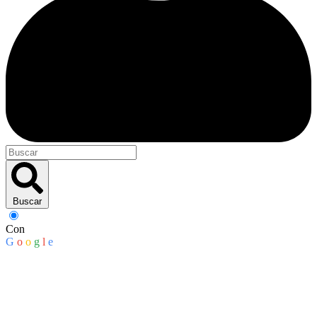
Buscar
Con
G
o
o
g
l
e