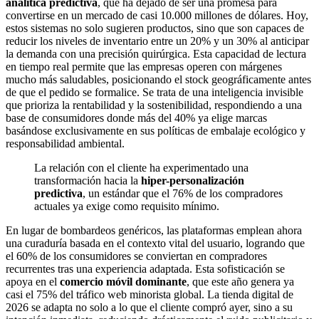
analítica predictiva
, que ha dejado de ser una promesa para
convertirse en un mercado de casi 10.000 millones de dólares. Hoy,
estos sistemas no solo sugieren productos, sino que son capaces de
reducir los niveles de inventario entre un 20% y un 30% al anticipar
la demanda con una precisión quirúrgica. Esta capacidad de lectura
en tiempo real permite que las empresas operen con márgenes
mucho más saludables, posicionando el stock geográficamente antes
de que el pedido se formalice. Se trata de una inteligencia invisible
que prioriza la rentabilidad y la sostenibilidad, respondiendo a una
base de consumidores donde más del 40% ya elige marcas
basándose exclusivamente en sus políticas de embalaje ecológico y
responsabilidad ambiental.
La relación con el cliente ha experimentado una
transformación hacia la
hiper-personalización
predictiva
, un estándar que el 76% de los compradores
actuales ya exige como requisito mínimo.
En lugar de bombardeos genéricos, las plataformas emplean ahora
una curaduría basada en el contexto vital del usuario, logrando que
el 60% de los consumidores se conviertan en compradores
recurrentes tras una experiencia adaptada. Esta sofisticación se
apoya en el
comercio móvil dominante
, que este año genera ya
casi el 75% del tráfico web minorista global. La tienda digital de
2026 se adapta no solo a lo que el cliente compró ayer, sino a su