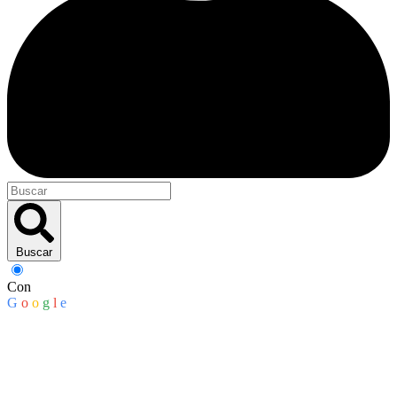
Buscar
Con
G
o
o
g
l
e