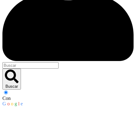
Buscar
Con
G
o
o
g
l
e