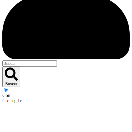
Buscar
Con
G
o
o
g
l
e