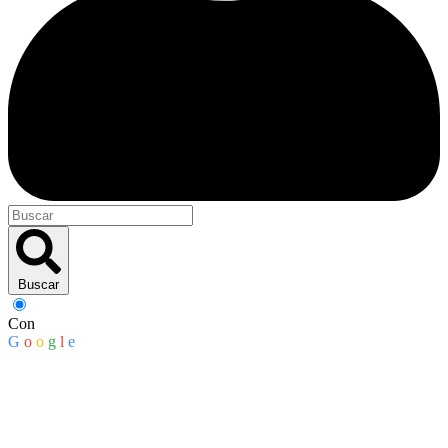
Buscar
Con
G
o
o
g
l
e