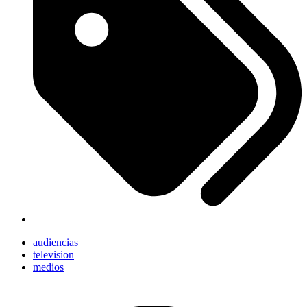
audiencias
television
medios