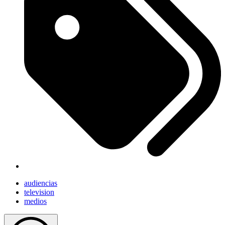
audiencias
television
medios