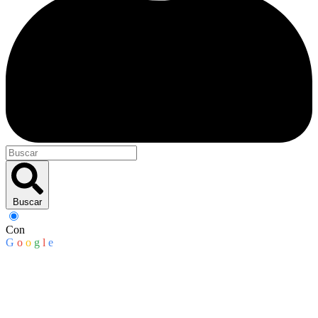
Buscar
Con
G
o
o
g
l
e