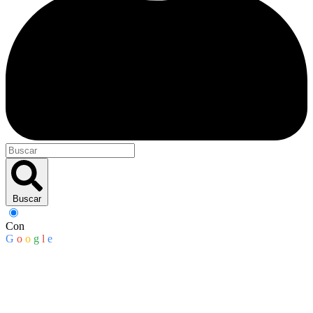
Buscar
Con
G
o
o
g
l
e