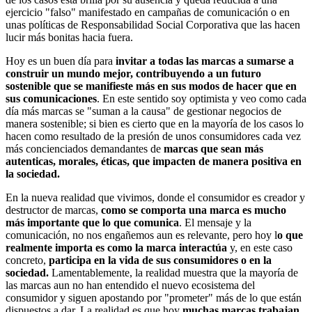
ejercicio "falso" manifestado en campañas de comunicación o en
unas políticas de Responsabilidad Social Corporativa que las hacen
lucir más bonitas hacia fuera.
Hoy es un buen día para
invitar a todas las marcas a sumarse a
construir un mundo mejor, contribuyendo a un futuro
sostenible que se manifieste más en sus modos de hacer que en
sus comunicaciones
. En este sentido soy optimista y veo como cada
día más marcas se "suman a la causa" de gestionar negocios de
manera sostenible; si bien es cierto que en la mayoría de los casos lo
hacen como resultado de la presión de unos consumidores cada vez
más concienciados demandantes de
marcas que sean más
autenticas, morales, éticas, que impacten de manera positiva en
la sociedad.
En la nueva realidad que vivimos, donde el consumidor es creador y
destructor de marcas,
como se comporta una marca es mucho
más importante que lo que comunica
. El mensaje y la
comunicación, no nos engañemos aun es relevante, pero hoy l
o que
realmente importa es como la marca interactúa
y, en este caso
concreto,
participa en la vida de sus consumidores o en la
sociedad.
Lamentablemente, la realidad muestra que la mayoría de
las marcas aun no han entendido el nuevo ecosistema del
consumidor y siguen apostando por "prometer" más de lo que están
dispuestos a dar. La realidad es que hoy
muchas marcas trabajan