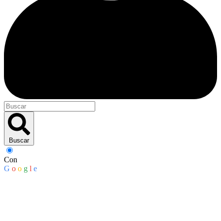
Buscar
Con
G
o
o
g
l
e