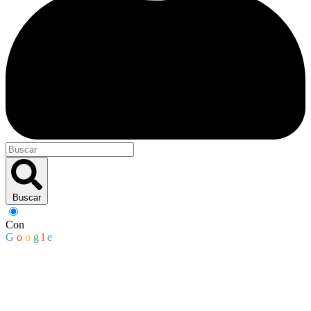
Buscar
Con
G
o
o
g
l
e