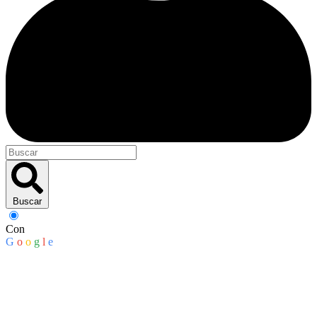
Buscar
Con
G
o
o
g
l
e