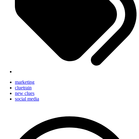
marketing
cluetrain
new clues
social media