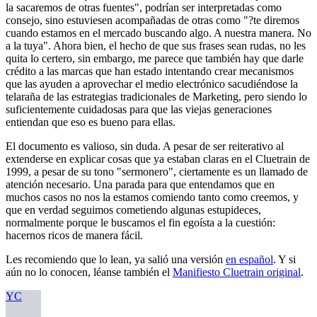
la sacaremos de otras fuentes", podrían ser interpretadas como
consejo, sino estuviesen acompañadas de otras como "?te diremos
cuando estamos en el mercado buscando algo. A nuestra manera. No
a la tuya". Ahora bien, el hecho de que sus frases sean rudas, no les
quita lo certero, sin embargo, me parece que también hay que darle
crédito a las marcas que han estado intentando crear mecanismos
que las ayuden a aprovechar el medio electrónico sacudiéndose la
telaraña de las estrategias tradicionales de Marketing, pero siendo lo
suficientemente cuidadosas para que las viejas generaciones
entiendan que eso es bueno para ellas.
El documento es valioso, sin duda. A pesar de ser reiterativo al
extenderse en explicar cosas que ya estaban claras en el Cluetrain de
1999, a pesar de su tono "sermonero", ciertamente es un llamado de
atención necesario. Una parada para que entendamos que en
muchos casos no nos la estamos comiendo tanto como creemos, y
que en verdad seguimos cometiendo algunas estupideces,
normalmente porque le buscamos el fin egoísta a la cuestión:
hacernos ricos de manera fácil.
Les recomiendo que lo lean, ya salió una versión
en español
. Y si
aún no lo conocen, léanse también el
Manifiesto Cluetrain original
.
YC