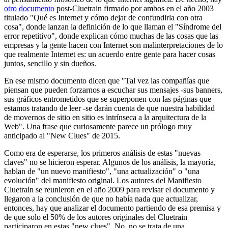
otro documento
post-Cluetrain firmado por ambos en el año 2003
titulado "
Qué es Internet y cómo dejar de confundirla con otra
cosa", donde lanzan la definición de lo que llaman el "Síndrome del
error repetitivo", donde explican cómo muchas de las cosas que las
empresas y la gente hacen con Internet son malinterpretaciones de lo
que realmente Internet es: un acuerdo entre gente para hacer cosas
juntos, sencillo y sin dueños.
En ese mismo documento dicen que "Tal vez las compañías que
piensan que pueden forzarnos a escuchar sus mensajes -sus banners,
sus gráficos entrometidos que se superponen con las páginas que
estamos tratando de leer -se darán cuenta de que nuestra habilidad
de movernos de sitio en sitio es intrínseca a la arquitectura de la
Web". Una frase que curiosamente parece un prólogo muy
anticipado al "New Clues" de 2015.
Como era de esperarse, los primeros análisis de estas "nuevas
claves" no se hicieron esperar. Algunos de los análisis, la mayoría,
hablan de "un nuevo manifiesto", "una actualización" o "una
evolución" del manifiesto original. Los autores del Manifiesto
Cluetrain se reunieron en el año 2009 para revisar el documento y
llegaron a la conclusión de que no había nada que actualizar,
entonces, hay que analizar el documento partiendo de esa premisa y
de que solo el 50% de los autores originales del Cluetrain
participaron en estas "new clues". No, no se trata de una