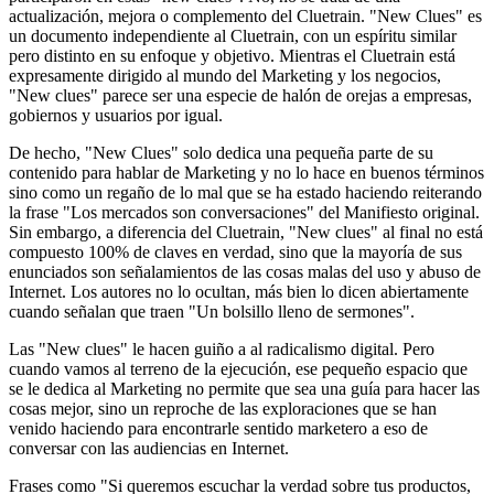
actualización, mejora o complemento del Cluetrain. "New Clues" es
un documento independiente al Cluetrain, con un espíritu similar
pero distinto en su enfoque y objetivo. Mientras el Cluetrain está
expresamente dirigido al mundo del Marketing y los negocios,
"New clues" parece ser una especie de halón de orejas a empresas,
gobiernos y usuarios por igual.
De hecho, "New Clues" solo dedica una pequeña parte de su
contenido para hablar de Marketing y no lo hace en buenos términos
sino como un regaño de lo mal que se ha estado haciendo reiterando
la frase "Los mercados son conversaciones" del Manifiesto original.
Sin embargo, a diferencia del Cluetrain, "New clues" al final no está
compuesto 100% de claves en verdad, sino que la mayoría de sus
enunciados son señalamientos de las cosas malas del uso y abuso de
Internet. Los autores no lo ocultan, más bien lo dicen abiertamente
cuando señalan que traen "Un bolsillo lleno de sermones".
Las "New clues" le hacen guiño a al radicalismo digital. Pero
cuando vamos al terreno de la ejecución, ese pequeño espacio que
se le dedica al Marketing no permite que sea una guía para hacer las
cosas mejor, sino un reproche de las exploraciones que se han
venido haciendo para encontrarle sentido marketero a eso de
conversar con las audiencias en Internet.
Frases como "Si queremos escuchar la verdad sobre tus productos,