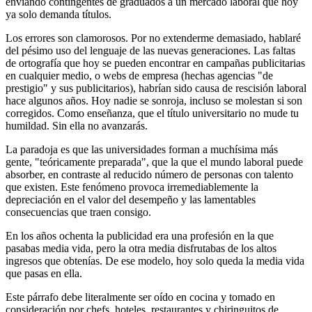
enviando contingentes de graduados a un mercado laboral que hoy
ya solo demanda títulos.
Los errores son clamorosos. Por no extenderme demasiado, hablaré
del pésimo uso del lenguaje de las nuevas generaciones. Las faltas
de ortografía que hoy se pueden encontrar en campañas publicitarias
en cualquier medio, o webs de empresa (hechas agencias "de
prestigio" y sus publicitarios), habrían sido causa de rescisión laboral
hace algunos años. Hoy nadie se sonroja, incluso se molestan si son
corregidos. Como enseñanza, que el título universitario no mude tu
humildad. Sin ella no avanzarás.
La paradoja es que las universidades forman a muchísima más
gente, "teóricamente preparada", que la que el mundo laboral puede
absorber, en contraste al reducido número de personas con talento
que existen. Este fenómeno provoca irremediablemente la
depreciación en el valor del desempeño y las lamentables
consecuencias que traen consigo.
En los años ochenta la publicidad era una profesión en la que
pasabas media vida, pero la otra media disfrutabas de los altos
ingresos que obtenías. De ese modelo, hoy solo queda la media vida
que pasas en ella.
Este párrafo debe literalmente ser oído en cocina y tomado en
consideración por chefs, hoteles, restaurantes y chiringuitos de