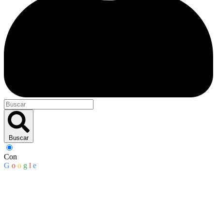
Buscar
Con
G
o
o
g
l
e