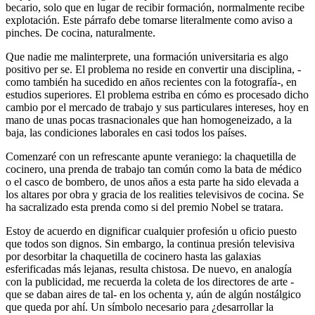
becario, solo que en lugar de recibir formación, normalmente recibe
explotación. Este párrafo debe tomarse literalmente como aviso a
pinches. De cocina, naturalmente.
Que nadie me malinterprete, una formación universitaria es algo
positivo per se. El problema no reside en convertir una disciplina, -
como también ha sucedido en años recientes con la fotografía-, en
estudios superiores. El problema estriba en cómo es procesado dicho
cambio por el mercado de trabajo y sus particulares intereses, hoy en
mano de unas pocas trasnacionales que han homogeneizado, a la
baja, las condiciones laborales en casi todos los países.
Comenzaré con un refrescante apunte veraniego: la chaquetilla de
cocinero, una prenda de trabajo tan común como la bata de médico
o el casco de bombero, de unos años a esta parte ha sido elevada a
los altares por obra y gracia de los realities televisivos de cocina. Se
ha sacralizado esta prenda como si del premio Nobel se tratara.
Estoy de acuerdo en dignificar cualquier profesión u oficio puesto
que todos son dignos. Sin embargo, la continua presión televisiva
por desorbitar la chaquetilla de cocinero hasta las galaxias
esferificadas más lejanas, resulta chistosa. De nuevo, en analogía
con la publicidad, me recuerda la coleta de los directores de arte -
que se daban aires de tal- en los ochenta y, aún de algún nostálgico
que queda por ahí. Un símbolo necesario para ¿desarrollar la