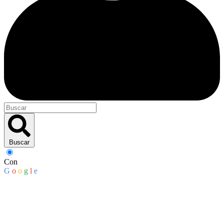
Buscar
Con
G
o
o
g
l
e