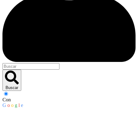
Buscar
Con
G
o
o
g
l
e