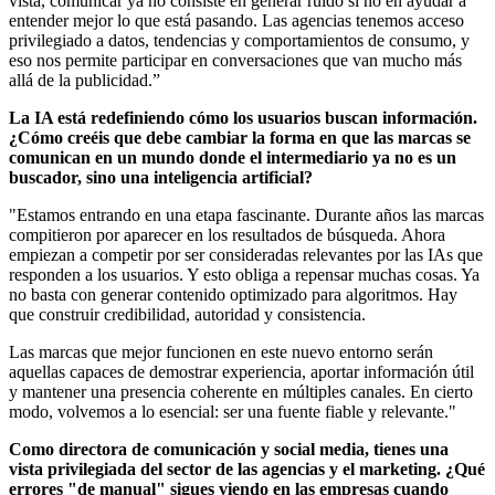
vista, comunicar ya no consiste en generar ruido si no en ayudar a
entender mejor lo que está pasando. Las agencias tenemos acceso
privilegiado a datos, tendencias y comportamientos de consumo, y
eso nos permite participar en conversaciones que van mucho más
allá de la publicidad.”
La IA está redefiniendo cómo los usuarios buscan información.
¿Cómo creéis que debe cambiar la forma en que las marcas se
comunican en un mundo donde el intermediario ya no es un
buscador, sino una inteligencia artificial?
"Estamos entrando en una etapa fascinante. Durante años las marcas
compitieron por aparecer en los resultados de búsqueda. Ahora
empiezan a competir por ser consideradas relevantes por las IAs que
responden a los usuarios. Y esto obliga a repensar muchas cosas. Ya
no basta con generar contenido optimizado para algoritmos. Hay
que construir credibilidad, autoridad y consistencia.
Las marcas que mejor funcionen en este nuevo entorno serán
aquellas capaces de demostrar experiencia, aportar información útil
y mantener una presencia coherente en múltiples canales. En cierto
modo, volvemos a lo esencial: ser una fuente fiable y relevante."
Como directora de comunicación y social media, tienes una
vista privilegiada del sector de las agencias y el marketing. ¿Qué
errores "de manual" sigues viendo en las empresas cuando