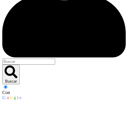
Buscar
Con
G
o
o
g
l
e