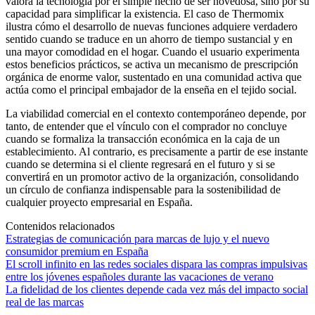
valora la tecnología por el simple hecho de ser novedosa, sino por su
capacidad para simplificar la existencia. El caso de Thermomix
ilustra cómo el desarrollo de nuevas funciones adquiere verdadero
sentido cuando se traduce en un ahorro de tiempo sustancial y en
una mayor comodidad en el hogar. Cuando el usuario experimenta
estos beneficios prácticos, se activa un mecanismo de prescripción
orgánica de enorme valor, sustentado en una comunidad activa que
actúa como el principal embajador de la enseña en el tejido social.
La viabilidad comercial en el contexto contemporáneo depende, por
tanto, de entender que el vínculo con el comprador no concluye
cuando se formaliza la transacción económica en la caja de un
establecimiento. Al contrario, es precisamente a partir de ese instante
cuando se determina si el cliente regresará en el futuro y si se
convertirá en un promotor activo de la organización, consolidando
un círculo de confianza indispensable para la sostenibilidad de
cualquier proyecto empresarial en España.
Contenidos relacionados
Estrategias de comunicación para marcas de lujo y el nuevo
consumidor premium en España
El scroll infinito en las redes sociales dispara las compras impulsivas
entre los jóvenes españoles durante las vacaciones de verano
La fidelidad de los clientes depende cada vez más del impacto social
real de las marcas