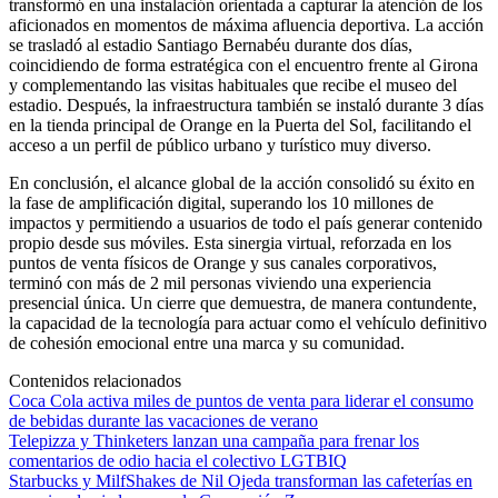
transformó en una instalación orientada a capturar la atención de los
aficionados en momentos de máxima afluencia deportiva. La acción
se trasladó al estadio Santiago Bernabéu durante dos días,
coincidiendo de forma estratégica con el encuentro frente al Girona
y complementando las visitas habituales que recibe el museo del
estadio. Después, la infraestructura también se instaló durante 3 días
en la tienda principal de Orange en la Puerta del Sol, facilitando el
acceso a un perfil de público urbano y turístico muy diverso.
En conclusión, el alcance global de la acción consolidó su éxito en
la fase de amplificación digital, superando los 10 millones de
impactos y permitiendo a usuarios de todo el país generar contenido
propio desde sus móviles. Esta sinergia virtual, reforzada en los
puntos de venta físicos de Orange y sus canales corporativos,
terminó con más de 2 mil personas viviendo una experiencia
presencial única. Un cierre que demuestra, de manera contundente,
la capacidad de la tecnología para actuar como el vehículo definitivo
de cohesión emocional entre una marca y su comunidad.
Contenidos relacionados
Coca Cola activa miles de puntos de venta para liderar el consumo
de bebidas durante las vacaciones de verano
Telepizza y Thinketers lanzan una campaña para frenar los
comentarios de odio hacia el colectivo LGTBIQ
Starbucks y MilfShakes de Nil Ojeda transforman las cafeterías en