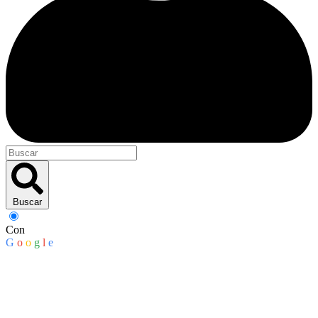
Buscar
Con
G
o
o
g
l
e