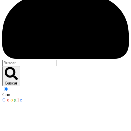
Buscar
Con
G
o
o
g
l
e