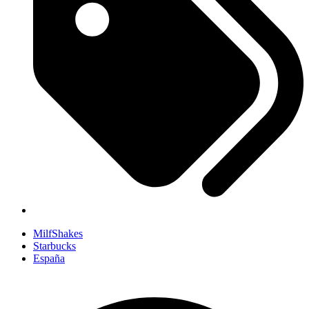
MilfShakes
Starbucks
España