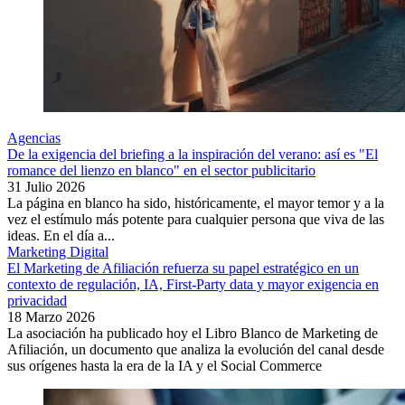
Agencias
De la exigencia del briefing a la inspiración del verano: así es "El
romance del lienzo en blanco" en el sector publicitario
31 Julio 2026
La página en blanco ha sido, históricamente, el mayor temor y a la
vez el estímulo más potente para cualquier persona que viva de las
ideas. En el día a...
Marketing Digital
El Marketing de Afiliación refuerza su papel estratégico en un
contexto de regulación, IA, First-Party data y mayor exigencia en
privacidad
18 Marzo 2026
La asociación ha publicado hoy el Libro Blanco de Marketing de
Afiliación, un documento que analiza la evolución del canal desde
sus orígenes hasta la era de la IA y el Social Commerce