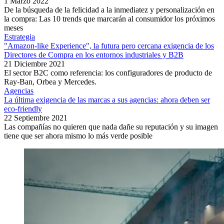
1 Marzo 2022
De la búsqueda de la felicidad a la inmediatez y personalización en
la compra: Las 10 trends que marcarán al consumidor los próximos
meses
Estrategia
"Amazon-like Experience", la futura pero cercana exigencia de los
Directores de Compra en los entornos industriales y B2B
21 Diciembre 2021
El sector B2C como referencia: los configuradores de producto de
Ray-Ban, Orbea y Mercedes.
Agencias
La última exigencia de las marcas a sus agencias: ahora deben ser
eco-friendly
22 Septiembre 2021
Las compañías no quieren que nada dañe su reputación y su imagen
tiene que ser ahora mismo lo más verde posible