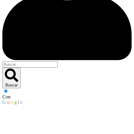
Buscar
Con
G
o
o
g
l
e