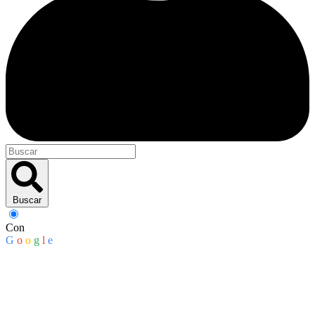
Buscar
Con
G
o
o
g
l
e