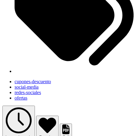
cupones-descuento
social-media
redes-sociales
ofertas