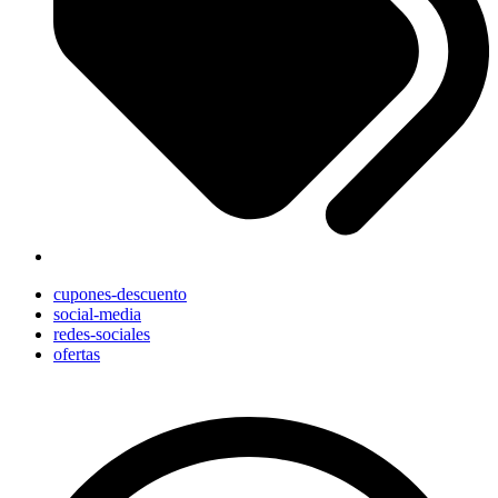
cupones-descuento
social-media
redes-sociales
ofertas