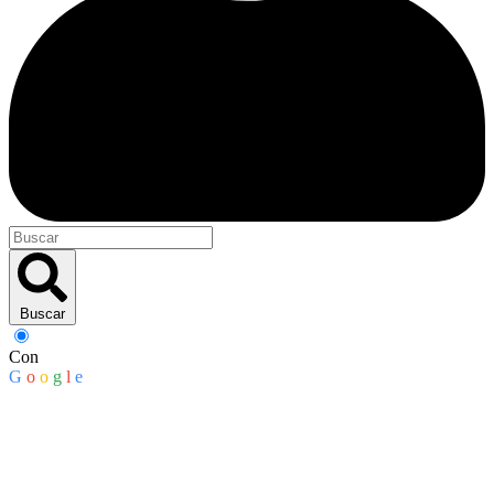
Buscar
Con
G
o
o
g
l
e